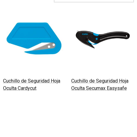
- HERRAMIENTAS S.O.S
- PREVENCIÓN
- HOJAS DE CORTE ACERO
- TÉCNICAS DE SEGURIDAD
- HOJA DE CORTE CERÁMICA
- CORTE MÁS SEGURO
- FOLLETO 2021
- CATALOGO APLICACIONES MARTOR
Cuchillo de Seguridad Hoja
Cuchillo de Seguridad Hoja
Oculta Cardycut
Oculta Secumax Easysafe
Leer más
Leer más